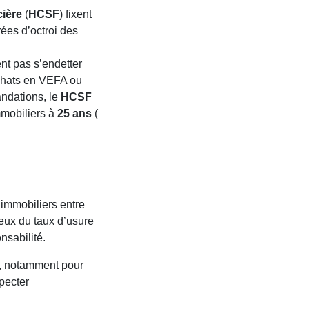
cière
(
HCSF
) fixent
ées d’octroi des
nt pas s’endetter
chats en VEFA ou
ndations, le
HCSF
mmobiliers à
25 ans
(
 immobiliers entre
seux du taux d’usure
nsabilité.
s, notamment pour
pecter