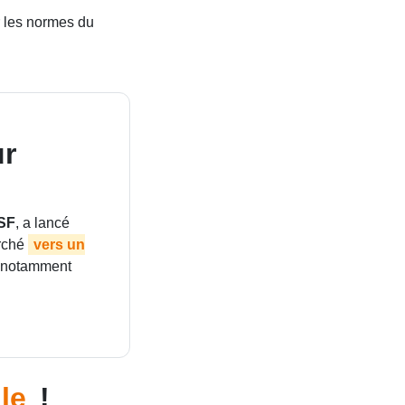
r les normes du
ur
SF
, a lancé
arché
vers un
é, notamment
lle
!