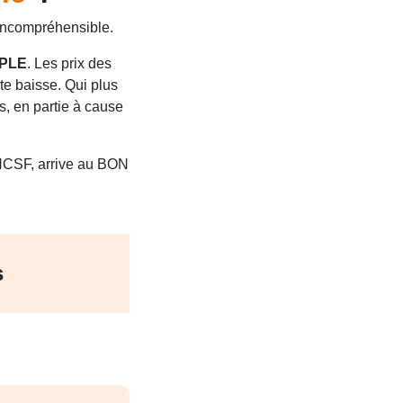
incompréhensible.
IPLE
. Les prix des
te baisse. Qui plus
s, en partie à cause
s HCSF, arrive au BON
s