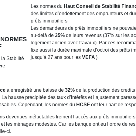
Les normes du
Haut Conseil de Stabilité Finan
des limites d’endettement des emprunteurs et dur
prêts immobiliers.
Les demandeurs de prêts immobiliers ne pouvaie
au-delà de
35%
de leurs revenus (37% sur les a
 NORMES
logement ancien avec travaux). Par ces recomma
F
fixe aussi la durée maximale d’octroi des prêts i
jusqu’à 27 ans pour les
VEFA
).
la Stabilité
ère
nce
a enregistré une baisse de
32%
de la production des crédits
. La hausse précipitée des taux d’intérêts et l’ajustement pares
onsables. Cependant, les normes du
HCSF
ont leur part de respo
 devenues inéluctables freinent l’accès aux prêts immobilier
 et les ménages modestes. Car les banque ont eu l’ordre de res
le-ci.