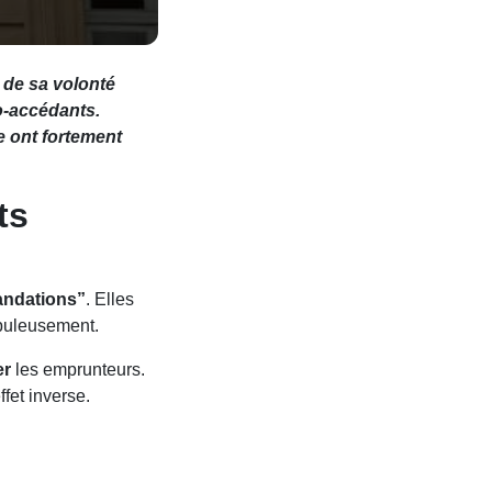
 de sa volonté
o-accédants.
e ont fortement
ts
ndations”
. Elles
upuleusement.
er
les emprunteurs.
fet inverse.