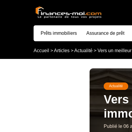
Prêts immobiliers
Assurance de prêt
Accueil
>
Articles
>
Actualité
>
Vers un meilleur
Actualité
Vers
immo
Publié le 06 