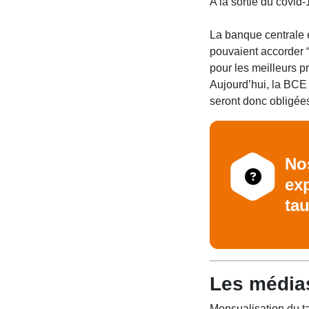
A la sortie du covid-
La banque centrale e
pouvaient accorder 
pour les meilleurs pr
Aujourd’hui, la BCE
seront donc obligées
No
exp
tau
Les médias
Mensualisation du t