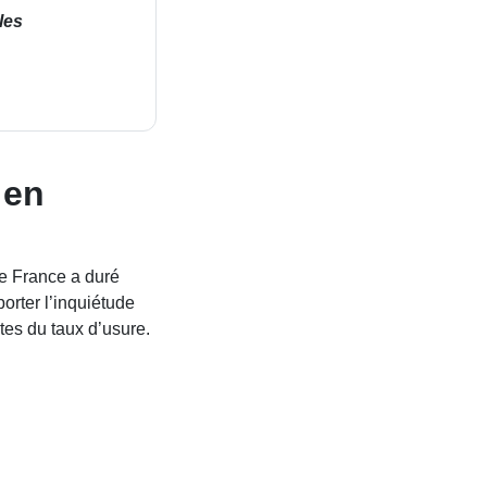
les
 en
de France a duré
porter l’inquiétude
es du taux d’usure.