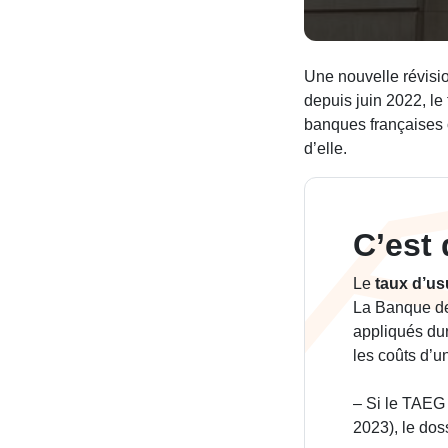
Une nouvelle révisio
depuis juin 2022, le
banques françaises o
d’elle.
C’est 
Le
taux d’us
La Banque de
appliqués dur
les coûts d’u
– Si le TAEG 
2023), le dos