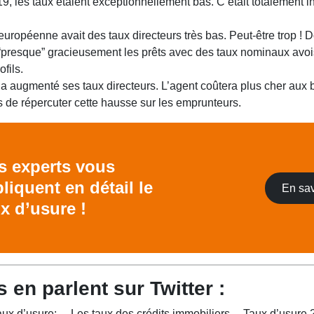
19, les taux étaient exceptionnellement bas. C’était totalement in
uropéenne avait des taux directeurs très bas. Peut-être trop ! 
“presque” gracieusement les prêts avec des taux nominaux avoi
ofils.
 a augmenté ses taux directeurs. L’agent coûtera plus cher aux 
 de répercuter cette hausse sur les emprunteurs.
s experts vous
liquent en détail le
En sav
x d’usure !
 en parlent sur Twitter :
aux d’usure:
Les taux des crédits immobiliers
Taux d’usure 