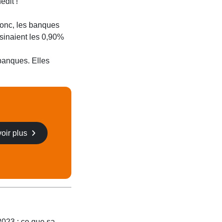
édit !
Donc, les banques
sinaient les 0,90%
banques. Elles
oir plus
2023 : ce que sa