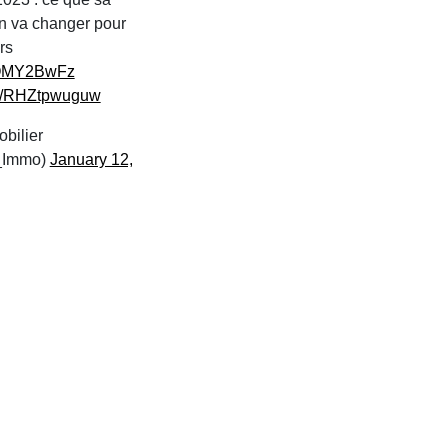
n va changer pour
rs
fKOMY2BwFz
om/RHZtpwuguw
bilier
_Immo)
January 12,