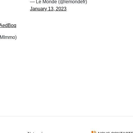
— Le Monde (@lemondefr)
January 13, 2023
rqAedBoq
MImmo)