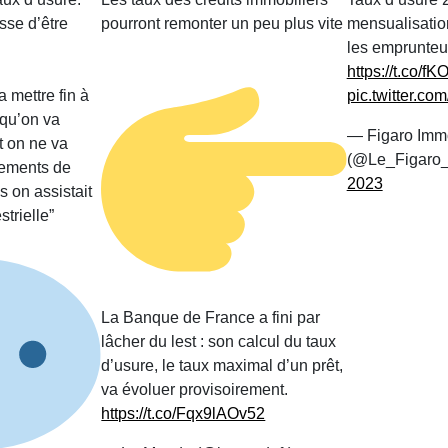
sse d’être
pourront remonter un peu plus vite
mensualisatio
les emprunteu
https://t.co/
 mettre fin à
pic.twitter.c
qu’on va
— Figaro Immo
et on ne va
(@Le_Figaro
vements de
2023
 on assistait
strielle”
La Banque de France a fini par
lâcher du lest : son calcul du taux
d’usure, le taux maximal d’un prêt,
va évoluer provisoirement.
https://t.co/Fqx9lAOv52