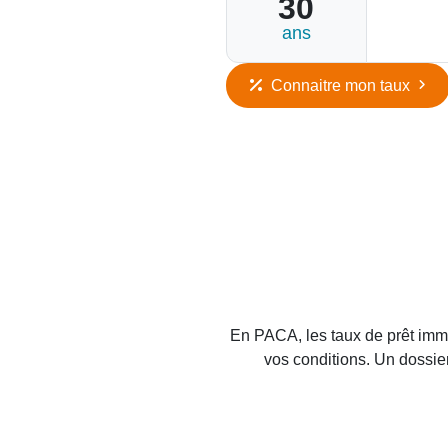
30
ans
Connaitre mon taux
En PACA, les taux de prêt immob
vos conditions. Un dossier