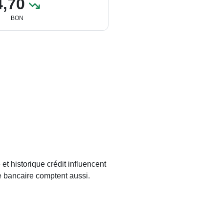
4,70
BON
et historique crédit influencent
ue bancaire comptent aussi.